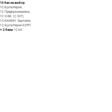
10 баз на выбор:
1C:Бухгалтерия,
1С:Предприниматель,
1С:УНФ, 1С:ЗУП,
1С-КАМИН: Зарплата,
1C:Бухгалтерия КОРП
+ 2 базы
1С:КА